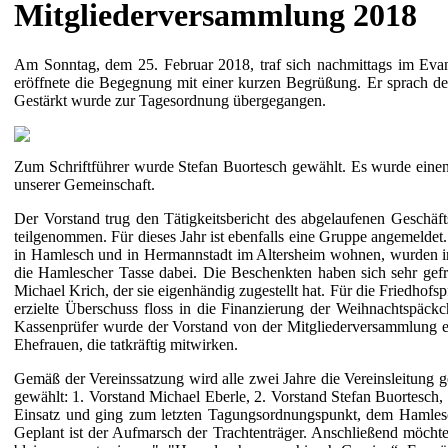
Mitgliederversammlung 2018
Am Sonntag, dem 25. Februar 2018, traf sich nachmittags im Evan
eröffnete die Begegnung mit einer kurzen Begrüßung. Er sprach d
Gestärkt wurde zur Tagesordnung übergegangen.
Zum Schriftführer wurde Stefan Buortesch gewählt. Es wurde einen 
unserer Gemeinschaft.
Der Vorstand trug den Tätigkeitsbericht des abgelaufenen Geschäf
teilgenommen. Für dieses Jahr ist ebenfalls eine Gruppe angemeldet
in Hamlesch und in Hermannstadt im Altersheim wohnen, wurden i
die Hamlescher Tasse dabei. Die Beschenkten haben sich sehr gef
Michael Krich, der sie eigenhändig zugestellt hat. Für die Friedho
erzielte Überschuss floss in die Finanzierung der Weihnachtspäc
Kassenprüfer wurde der Vorstand von der Mitgliederversammlung ent
Ehefrauen, die tatkräftig mitwirken.
Gemäß der Vereinssatzung wird alle zwei Jahre die Vereinsleitung 
gewählt: 1. Vorstand Michael Eberle, 2. Vorstand Stefan Buortesch
Einsatz und ging zum letzten Tagungsordnungspunkt, dem Hamlescher
Geplant ist der Aufmarsch der Trachtenträger. Anschließend möchten