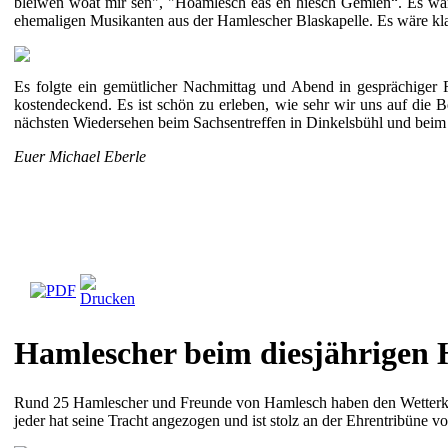
bleiwen woat mir sen", "Hoamlesch eas en hiesch Gemien“. Es wä
ehemaligen Musikanten aus der Hamlescher Blaskapelle. Es wäre kl
Es folgte ein gemütlicher Nachmittag und Abend in gesprächiger
kostendeckend. Es ist schön zu erleben, wie sehr wir uns auf die 
nächsten Wiedersehen beim Sachsentreffen in Dinkelsbühl und beim
Euer Michael Eberle
Hamlescher beim diesjährigen 
Rund 25 Hamlescher und Freunde von Hamlesch haben den Wetterkap
jeder hat seine Tracht angezogen und ist stolz an der Ehrentribüne