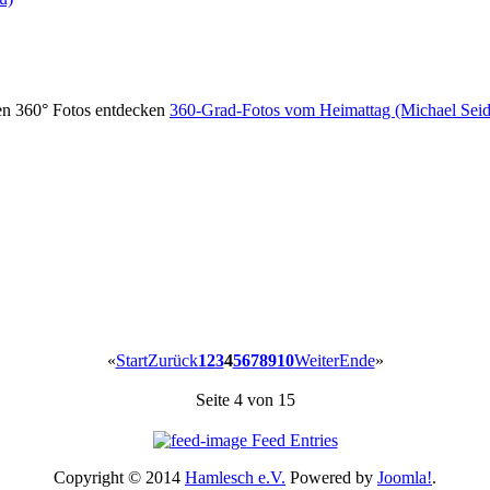
den 360° Fotos entdecken
360-Grad-Fotos vom Heimattag (Michael Seid
«
Start
Zurück
1
2
3
4
5
6
7
8
9
10
Weiter
Ende
»
Seite 4 von 15
Feed Entries
Copyright © 2014
Hamlesch e.V.
Powered by
Joomla!
.