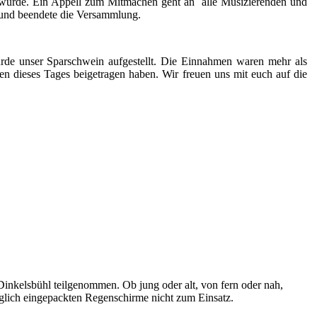
 würde. Ein Appell zum Mitmachen geht an alle Musizierenden und
 und beendete die Versammlung.
rde unser Sparschwein aufgestellt. Die Einnahmen waren mehr als
en dieses Tages beigetragen haben. Wir freuen uns mit euch auf die
kelsbühl teilgenommen. Ob jung oder alt, von fern oder nah,
rglich eingepackten Regenschirme nicht zum Einsatz.