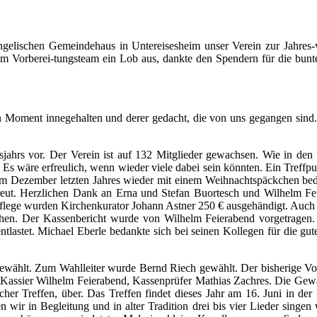
gelischen Gemeindehaus in Untereisesheim unser Verein zur Jahres-
em Vorberei-tungsteam ein Lob aus, dankte den Spendern für die bun
Moment innegehalten und derer gedacht, die von uns gegangen sind. Wi
tsjahrs vor. Der Verein ist auf 132 Mitglieder gewachsen. Wie in d
. Es wäre erfreulich, wenn wieder viele dabei sein könnten. Ein Tref
m Dezember letzten Jahres wieder mit einem Weihnachtspäckchen beda
reut. Herzlichen Dank an Erna und Stefan Buortesch und Wilhelm Fe
fspflege wurden Kirchenkurator Johann Astner 250 € ausgehändigt. Auc
kchen. Der Kassenbericht wurde von Wilhelm Feierabend vorgetragen
lastet. Michael Eberle bedankte sich bei seinen Kollegen für die gu
gewählt. Zum Wahlleiter wurde Bernd Riech gewählt. Der bisherige Vors
, Kassier Wilhelm Feierabend, Kassenprüfer Mathias Zachres. Die Gew
 Treffen, über. Das Treffen findet dieses Jahr am 16. Juni in der Bö
 wir in Begleitung und in alter Tradition drei bis vier Lieder singen