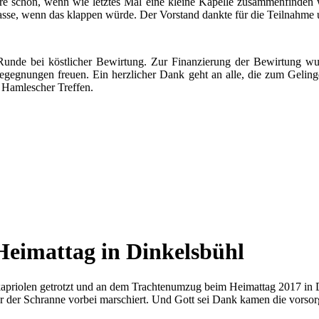
re schön, wenn wie letztes Mal eine kleine Kapelle zusammenfinden
asse, wenn das klappen würde. Der Vorstand dankte für die Teilnahme
 Runde bei köstlicher Bewirtung. Zur Finanzierung der Bewirtung wu
Begegnungen freuen. Ein herzlicher Dank geht an alle, die zum Geling
 Hamlescher Treffen.
Heimattag in Dinkelsbühl
riolen getrotzt und an dem Trachtenumzug beim Heimattag 2017 in Din
 vor der Schranne vorbei marschiert. Und Gott sei Dank kamen die vorso