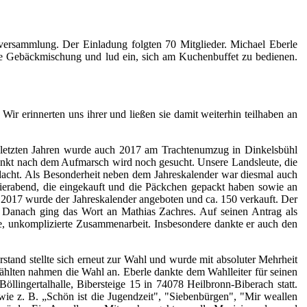
versammlung. Der Einladung folgten 70 Mitglieder. Michael Eberle
te Gebäckmischung und lud ein, sich am Kuchenbuffet zu bedienen.
r erinnerten uns ihrer und ließen sie damit weiterhin teilhaben an
en letzten Jahren wurde auch 2017 am Trachtenumzug in Dinkelsbühl
fpunkt nach dem Aufmarsch wird noch gesucht. Unsere Landsleute, die
cht. Als Besonderheit neben dem Jahreskalender war diesmal auch
ierabend, die eingekauft und die Päckchen gepackt haben sowie an
h 2017 wurde der Jahreskalender angeboten und ca. 150 verkauft. Der
. Danach ging das Wort an Mathias Zachres. Auf seinen Antrag als
te, unkomplizierte Zusammenarbeit. Insbesondere dankte er auch den
tand stellte sich erneut zur Wahl und wurde mit absoluter Mehrheit
ählten nahmen die Wahl an. Eberle dankte dem Wahlleiter für seinen
llingertalhalle, Bibersteige 15 in 74078 Heilbronn-Biberach statt.
 wie z. B. „Schön ist die Jugendzeit", "Siebenbürgen", "Mir weallen