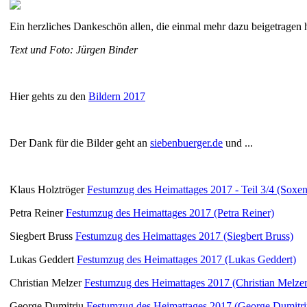
Ein herzliches Dankeschön allen, die einmal mehr dazu beigetragen 
Text und Foto: Jürgen Binder
Hier gehts zu den
Bildern 2017
Der Dank für die Bilder geht an
siebenbuerger.de
und ...
Klaus Holztröger
Festumzug des Heimattages 2017 - Teil 3/4 (Soxen
Petra Reiner
Festumzug des Heimattages 2017 (Petra Reiner)
Siegbert Bruss
Festumzug des Heimattages 2017 (Siegbert Bruss)
Lukas Geddert
Festumzug des Heimattages 2017 (Lukas Geddert)
Christian Melzer
Festumzug des Heimattages 2017 (Christian Melzer
George Dumitriu
Festumzug des Heimattages 2017 (George Dumitri