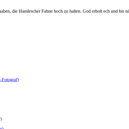
haben, die Hamlescher Fahne hoch zu halten. God erholt ech und bis nä
-Fotograf)
)
u)