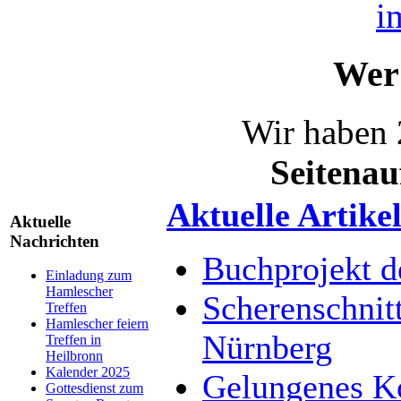
Wer 
Wir haben 
Seitenau
Aktuelle Artike
Aktuelle
Nachrichten
Buchprojekt d
Einladung zum
Hamlescher
Scherenschnit
Treffen
Hamlescher feiern
Nürnberg
Treffen in
Heilbronn
Kalender 2025
Gelungenes K
Gottesdienst zum