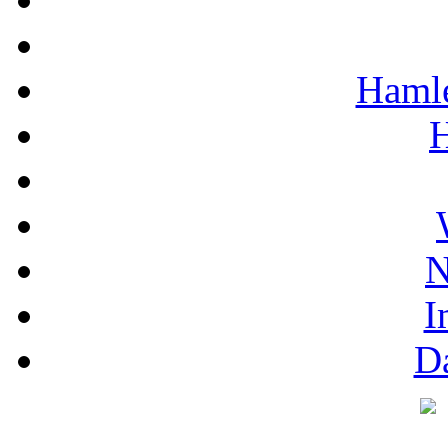
Hamle
H
N
I
D