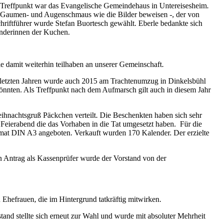
 Treffpunkt war das Evangelische Gemeindehaus in Untereisesheim.
er Gaumen- und Augenschmaus wie die Bilder beweisen -, der von
iftführer wurde Stefan Buortesch gewählt. Eberle bedankte sich
penderinnen der Kuchen.
e damit weiterhin teilhaben an unserer Gemeinschaft.
en letzten Jahren wurde auch 2015 am Trachtenumzug in Dinkelsbühl
könnten. Als Treffpunkt nach dem Aufmarsch gilt auch in diesem Jahr
nachtsgruß Päckchen verteilt. Die Beschenkten haben sich sehr
 Feierabend die das Vorhaben in die Tat umgesetzt haben. Für die
at DIN A3 angeboten. Verkauft wurden 170 Kalender. Der erzielte
 Antrag als Kassenprüfer wurde der Vorstand von der
 Ehefrauen, die im Hintergrund tatkräftig mitwirken.
and stellte sich erneut zur Wahl und wurde mit absoluter Mehrheit