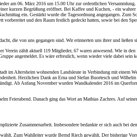
glieder am 06. März 2016 um 15.00 Uhr zur ordentlichen Versammlung.
 einer kurzen Begrüßung eröffnet. Bei Kaffee und Kuchen, - ein wahr
Nachmittag ein. Gestärkt wurde die Tagesordnung angegangen. Zum Schr
ett vorbereitet und den Raum festlich gedeckt hatten, sowie bei den S
ht, die von uns gegangen sind. Wir erinnerten uns ihrer und ließen si
. Der Verein zählt aktuell 119 Mitglieder, 67 waren anwesend. Wie in d
 Gruppe angemeldet. Es wäre erfreulich, wenn wieder viele dabei sein 
dt im Altersheim wohnenden Landsleute in Verbindung mit einem Weih
rbundenheit. Herzlichen Dank an Erna und Stefan Buortesch und Wilhelm
ehändigt. Ab Anfang November wurden Wandkalender 2016 im Querform
lm Feierabend. Danach ging das Wort an Mathias Zachres. Auf seinen
mplizierte Zusammenarbeit. Insbesondere bedankte er sich auch bei den
ewählt. Zum Wahlleiter wurde Bernd Riech gewählt. Der bisherige Vorst