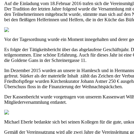
Auf die Einladung vom 18.Februar 2016 trafen sich die Vereinsmit
Der Tradition der letzten Jahre folgend wurde die Versammlung mit
den Teilnehmerinnen mitgebracht wurde, stimmte man sich auf den 
bei den fleißigen Helferinnen und Helfern, die in der Küche das Büf
Vor der Tagesordnung wurde ein Moment innegehalten und derer gedac
Es folgte der Tätigkeitsbericht über das abgelaufene Geschäftsjahr
teilgenommen. Eine schöne Erfahrung. Auch für dieses Jahr ist eine
die Goldene Gans in der Schreinergasse 11.
Im Dezember 2015 wurden an unsere in Hamlesch und in Hermannsta
gefreut. Stärker als der materielle Inhalt zählt das Zeichen der Ve
Friedhofspflege wurden Kirchenkurator Johann Astner 250 € ausg
Überschuss floss in die Finanzierung der Weihnachtspäckchen.
Der Kassenbericht wurde vorgetragen von unserem Kassenwart Wilhe
Mitgliederversammlung entlastet.
Michael Eberle bedankte sich bei seinen Kollegen für die gute, unko
Gemäß der Vereinssatzung wird alle zwei Jahre die Vereinsleitung g