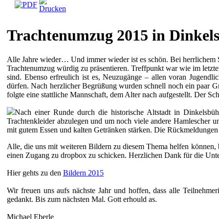
Trachtenumzug 2015 in Dinkel
Alle Jahre wieder… Und immer wieder ist es schön. Bei herrlichem 
Trachtenumzug würdig zu präsentieren. Treffpunkt war wie im letzte
sind. Ebenso erfreulich ist es, Neuzugänge – allen voran Jugendl
dürfen. Nach herzlicher Begrüßung wurden schnell noch ein paar Gr
folgte eine stattliche Mannschaft, dem Alter nach aufgestellt. Der S
Nach einer Runde durch die historische Altstadt in Dinkelsbü
Trachtenkleider abzulegen und um noch viele andere Hamlescher und
mit gutem Essen und kalten Getränken stärken. Die Rückmeldungen w
Alle, die uns mit weiteren Bildern zu diesem Thema helfen können, b
einen Zugang zu dropbox zu schicken. Herzlichen Dank für die Unte
Hier gehts zu den
Bildern 2015
Wir freuen uns aufs nächste Jahr und hoffen, dass alle Teilnehmer
gedankt. Bis zum nächsten Mal. Gott erhould as.
Michael Eberle