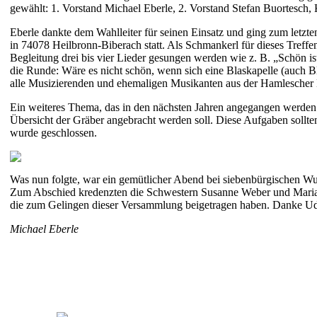
gewählt: 1. Vorstand Michael Eberle, 2. Vorstand Stefan Buortesch
Eberle dankte dem Wahlleiter für seinen Einsatz und ging zum letzte
in 74078 Heilbronn-Biberach statt. Als Schmankerl für dieses Treffen
Begleitung drei bis vier Lieder gesungen werden wie z. B. „Schön 
die Runde: Wäre es nicht schön, wenn sich eine Blaskapelle (auch B
alle Musizierenden und ehemaligen Musikanten aus der Hamlescher 
Ein weiteres Thema, das in den nächsten Jahren angegangen werden so
Übersicht der Gräber angebracht werden soll. Diese Aufgaben soll
wurde geschlossen.
Was nun folgte, war ein gemütlicher Abend bei siebenbürgischen Wu
Zum Abschied kredenzten die Schwestern Susanne Weber und Maria Gö
die zum Gelingen dieser Versammlung beigetragen haben. Danke Udo 
Michael Eberle