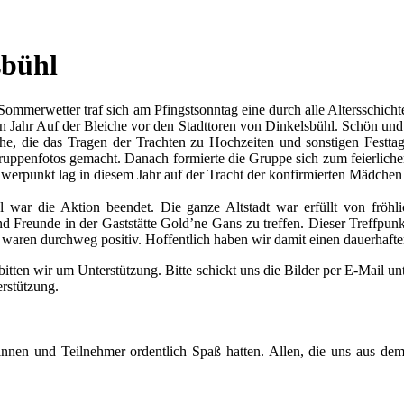
sbühl
Sommerwetter traf sich am Pfingstsonntag eine durch alle Altersschich
n Jahr Auf der Bleiche vor den Stadttoren von Dinkelsbühl. Schön und b
iche, die das Tragen der Trachten zu Hochzeiten und sonstigen Festt
uppenfotos gemacht. Danach formierte die Gruppe sich zum feierlichen
chwerpunkt lag in diesem Jahr auf der Tracht der konfirmierten Mädchen
hl war die Aktion beendet. Die ganze Altstadt war erfüllt von frö
 Freunde in der Gaststätte Gold’ne Gans zu treffen. Dieser Treffpunk
aren durchweg positiv. Hoffentlich haben wir damit einen dauerhafte
itten wir um Unterstützung. Bitte schickt uns die Bilder per E-Mail un
rstützung.
innen und Teilnehmer ordentlich Spaß hatten. Allen, die uns aus dem 