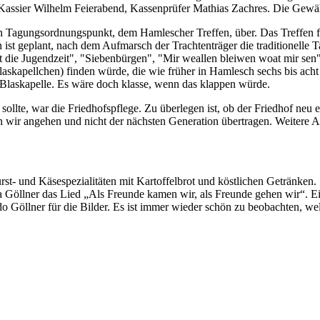
, Kassier Wilhelm Feierabend, Kassenprüfer Mathias Zachres. Die Gew
n Tagungsordnungspunkt, dem Hamlescher Treffen, über. Das Treffen find
 ist geplant, nach dem Aufmarsch der Trachtenträger die traditionelle 
ist die Jugendzeit", "Siebenbürgen", "Mir weallen bleiwen woat mir s
laskapellchen) finden würde, die wie früher in Hamlesch sechs bis ac
Blaskapelle. Es wäre doch klasse, wenn das klappen würde.
llte, war die Friedhofspflege. Zu überlegen ist, ob der Friedhof neu e
ten wir angehen und nicht der nächsten Generation übertragen. Weite
rst- und Käsespezialitäten mit Kartoffelbrot und köstlichen Getränke
llner das Lied „Als Freunde kamen wir, als Freunde gehen wir“. Ein 
Göllner für die Bilder. Es ist immer wieder schön zu beobachten, wel