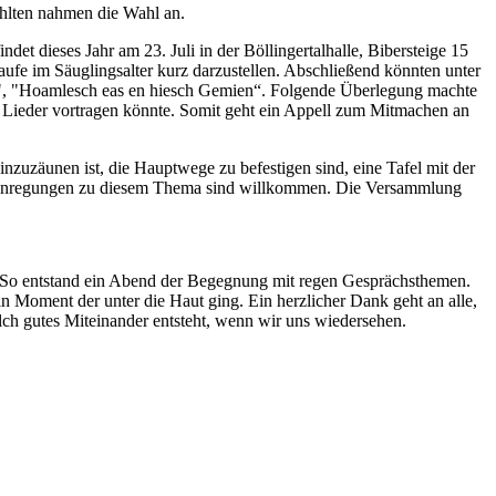
ählten nahmen die Wahl an.
et dieses Jahr am 23. Juli in der Böllingertalhalle, Bibersteige 15
Taufe im Säuglingsalter kurz darzustellen. Abschließend könnten unter
en", "Hoamlesch eas en hiesch Gemien“. Folgende Überlegung machte
ht Lieder vortragen könnte. Somit geht ein Appell zum Mitmachen an
inzuzäunen ist, die Hauptwege zu befestigen sind, eine Tafel mit der
re Anregungen zu diesem Thema sind willkommen. Die Versammlung
n. So entstand ein Abend der Begegnung mit regen Gesprächsthemen.
Moment der unter die Haut ging. Ein herzlicher Dank geht an alle,
ch gutes Miteinander entsteht, wenn wir uns wiedersehen.