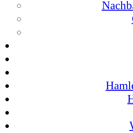
Nachba
Hamle
H