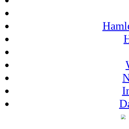
Hamle
H
N
I
D