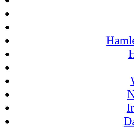
Hamle
H
N
I
D