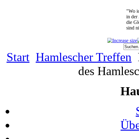
"Wo ic
in der
die G
sind n
Start
Hamlescher Treffen
des Hamlesc
Ha
Übe